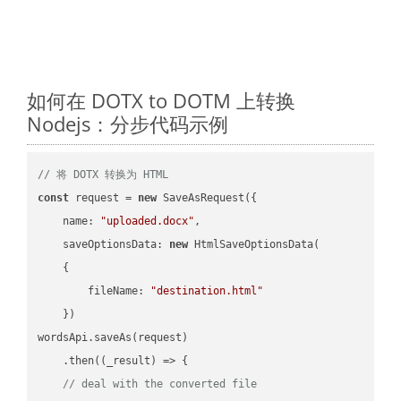
如何在 DOTX to DOTM 上转换
Nodejs：分步代码示例
// 将 DOTX 转换为 HTML
const
 request = 
new
 SaveAsRequest({

name
: 
"uploaded.docx"
,

saveOptionsData
: 
new
 HtmlSaveOptionsData(

    {

fileName
: 
"destination.html"
    })

wordsApi.saveAs(request)

    .then(
(
_result
) =>
 {

// deal with the converted file