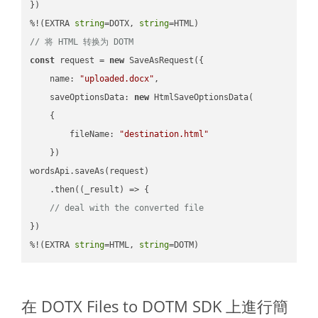
})

%!(EXTRA 
string
=DOTX, 
string
// 将 HTML 转换为 DOTM
const
 request = 
new
 SaveAsRequest({

name
: 
"uploaded.docx"
,

saveOptionsData
: 
new
 HtmlSaveOptionsData(

    {

fileName
: 
"destination.html"
    })

wordsApi.saveAs(request)

    .then(
(
_result
) =>
 {

// deal with the converted file
})

%!(EXTRA 
string
=HTML, 
string
=DOTM)
在 DOTX Files to DOTM SDK 上進行簡