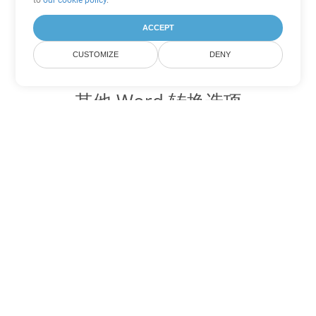
to
our cookie policy
.
ACCEPT
CUSTOMIZE
DENY
其他 Word 转换选项
将 DOTX 转换为 DOC
DOC:
Microsoft Word Binary Format
将 DOTX 转换为 DOT
DOT:
Microsoft Word Template Files
将 DOTX 转换为 DOCX
DOCX:
Office 2007+ Word Document
将 DOTX 转换为 DOCM