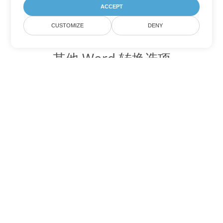
ACCEPT
CUSTOMIZE
DENY
其他 Word 转换选项
将 DOTX 转换为 DOC
DOC:
Microsoft Word Binary Format
将 DOTX 转换为 DOT
DOT:
Microsoft Word Template Files
将 DOTX 转换为 DOCX
DOCX:
Office 2007+ Word Document
将 DOTX 转换为 DOCM
DOCM:
Microsoft Word 2007 Marco File