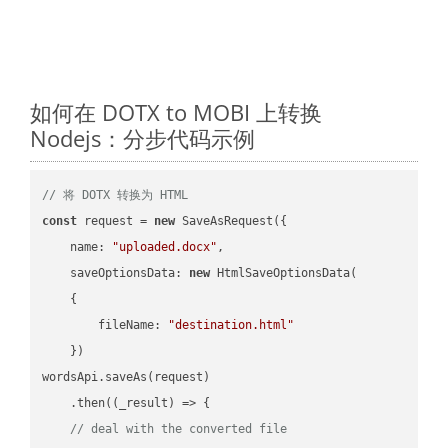
如何在 DOTX to MOBI 上转换
Nodejs：分步代码示例
// 将 DOTX 转换为 HTML
const
 request = 
new
 SaveAsRequest({

name
: 
"uploaded.docx"
,

saveOptionsData
: 
new
 HtmlSaveOptionsData(

    {

fileName
: 
"destination.html"
    })

wordsApi.saveAs(request)

    .then(
(
_result
) =>
 {

// deal with the converted file