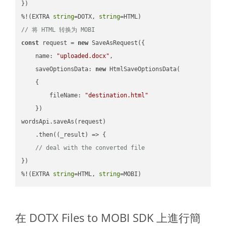
})

%!(EXTRA 
string
=DOTX, 
string
// 将 HTML 转换为 MOBI
const
 request = 
new
 SaveAsRequest({

name
: 
"uploaded.docx"
,

saveOptionsData
: 
new
 HtmlSaveOptionsData(

    {

fileName
: 
"destination.html"
    })

wordsApi.saveAs(request)

    .then(
(
_result
) =>
 {

// deal with the converted file
})

%!(EXTRA 
string
=HTML, 
string
=MOBI)
在 DOTX Files to MOBI SDK 上進行簡