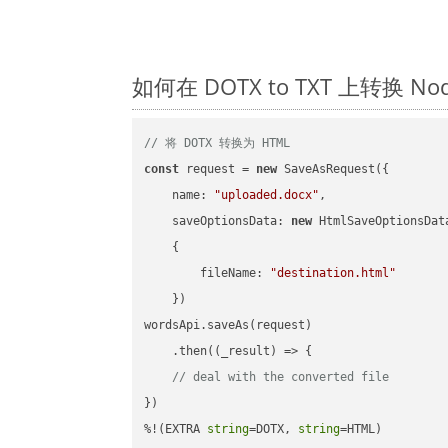
如何在 DOTX to TXT 上转换 
// 将 DOTX 转换为 HTML
const
 request = 
new
 SaveAsRequest({

name
: 
"uploaded.docx"
,

saveOptionsData
: 
new
 HtmlSaveOptionsData
    {

fileName
: 
"destination.html"
    })

wordsApi.saveAs(request)

    .then(
(
_result
) =>
 {

// deal with the converted file
})

%!(EXTRA 
string
=DOTX, 
string