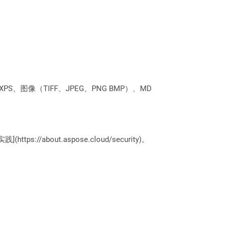
PS、图像（TIFF、JPEG、PNG BMP）、MD
://about.aspose.cloud/security)。