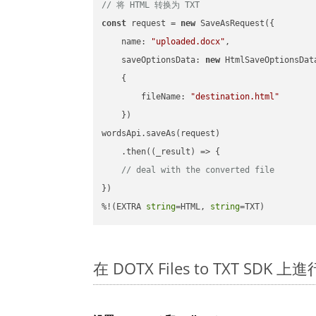
// 将 HTML 转换为 TXT
const
 request = 
new
 SaveAsRequest({

name
: 
"uploaded.docx"
,

saveOptionsData
: 
new
 HtmlSaveOptionsData
    {

fileName
: 
"destination.html"
    })

wordsApi.saveAs(request)

    .then(
(
_result
) =>
 {

// deal with the converted file
})

%!(EXTRA 
string
=HTML, 
string
=TXT)
在 DOTX Files to TXT SDK 