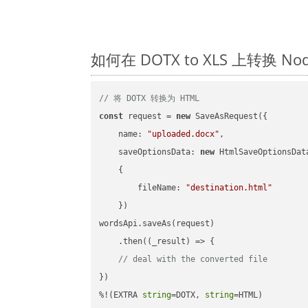
如何在 DOTX to XLS 上转换 
// 将 DOTX 转换为 HTML
const
 request = 
new
 SaveAsRequest({

name
: 
"uploaded.docx"
,

saveOptionsData
: 
new
 HtmlSaveOptionsData
    {

fileName
: 
"destination.html"
    })

wordsApi.saveAs(request)

    .then(
(
_result
) =>
 {

// deal with the converted file
})

%!(EXTRA 
string
=DOTX, 
string