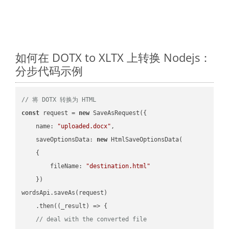
如何在 DOTX to XLTX 上转换 Nodejs：
分步代码示例
// 将 DOTX 转换为 HTML
const
 request = 
new
 SaveAsRequest({

name
: 
"uploaded.docx"
,

saveOptionsData
: 
new
 HtmlSaveOptionsData(

    {

fileName
: 
"destination.html"
    })

wordsApi.saveAs(request)

    .then(
(
_result
) =>
 {

// deal with the converted file