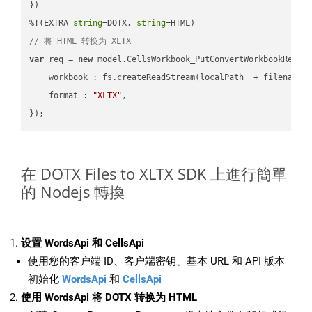
})

%!(EXTRA 
string
=DOTX, 
string
// 将 HTML 转换为 XLTX
var
 req = 
new
 model.CellsWorkbook_PutConvertWorkbookReques
workbook
 : fs.createReadStream(localPath  + filename 
format
 : 
"XLTX"
,

在 DOTX Files to XLTX SDK 上進行簡單
的 Nodejs 轉換
设置 WordsApi 和 CellsApi
使用您的客户端 ID、客户端密钥、基本 URL 和 API 版本
初始化
WordsApi
和
CellsApi
使用 WordsApi 将 DOTX 转换为 HTML