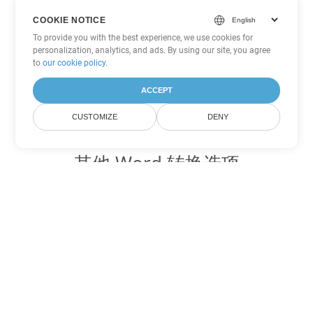
COOKIE NOTICE
To provide you with the best experience, we use cookies for
personalization, analytics, and ads. By using our site, you agree
to
our cookie policy
.
ACCEPT
CUSTOMIZE
DENY
其他 Word 转换选项
将 DOTX 转换为 DOC
DOC:
Microsoft Word Binary Format
将 DOTX 转换为 DOT
DOT:
Microsoft Word Template Files
将 DOTX 转换为 DOCX