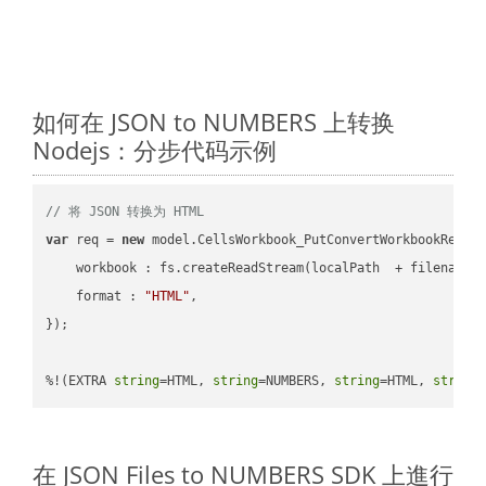
如何在 JSON to NUMBERS 上转换
Nodejs：分步代码示例
// 将 JSON 转换为 HTML
var
 req = 
new
 model.CellsWorkbook_PutConvertWorkbookReques
workbook
 : fs.createReadStream(localPath  + filename 
format
 : 
"HTML"
,

});

%!(EXTRA 
string
=HTML, 
string
=NUMBERS, 
string
=HTML, 
string
在 JSON Files to NUMBERS SDK 上進行