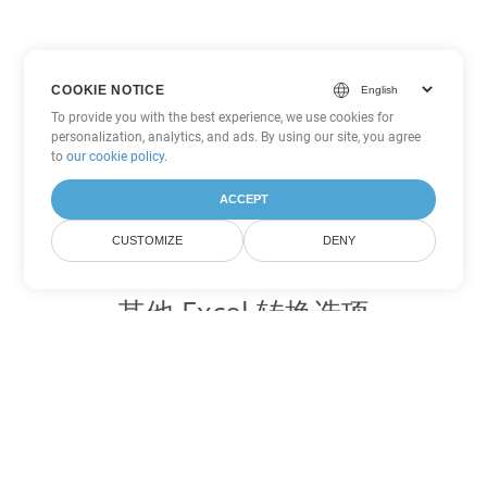
COOKIE NOTICE
To provide you with the best experience, we use cookies for
personalization, analytics, and ads. By using our site, you agree
to
our cookie policy
.
ACCEPT
CUSTOMIZE
DENY
其他 Excel 转换选项
将 JSON 转换为 DOC
DOC:
Microsoft Word Binary Format
将 JSON 转换为 DOT