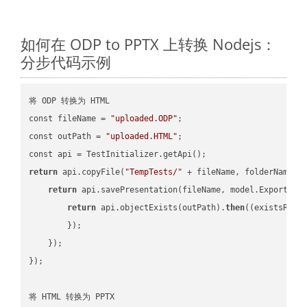
如何在 ODP to PPTX 上转换 Nodejs：
分步代码示例
将 ODP 转换为 HTML

const fileName = 
"uploaded.ODP"
;

const outPath = 
"uploaded.HTML"
;

return
 api.copyFile(
"TempTests/"
 + fileName, folderName +
return
 api.savePresentation(fileName, model.ExportFor
return
 api.objectExists(outPath).
then
(
(existsResu
        });

    });

});

将 HTML 转换为 PPTX
