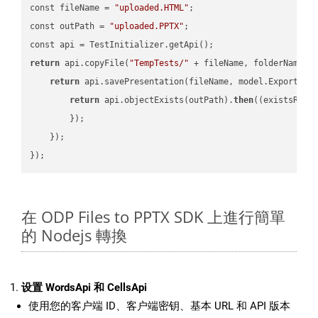
const fileName = 
"uploaded.HTML"
;

const outPath = 
"uploaded.PPTX"
;

return
 api.copyFile(
"TempTests/"
 + fileName, folderName +
return
 api.savePresentation(fileName, model.ExportFor
return
 api.objectExists(outPath).
then
(
(existsResu
        });

    });

在 ODP Files to PPTX SDK 上進行簡單
的 Nodejs 轉換
设置 WordsApi 和 CellsApi
使用您的客户端 ID、客户端密钥、基本 URL 和 API 版本