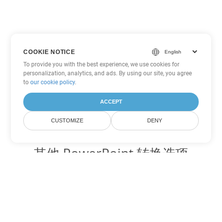
COOKIE NOTICE
To provide you with the best experience, we use cookies for
personalization, analytics, and ads. By using our site, you agree
to
our cookie policy
.
ACCEPT
CUSTOMIZE
DENY
其他 PowerPoint 转换选项
将 ODP 转换为 DOC
DOC:
Microsoft Word Binary Format
将 ODP 转换为 DOT