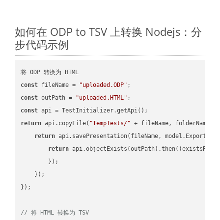
如何在 ODP to TSV 上转换 Nodejs：分
步代码示例
const
 fileName = 
"uploaded.ODP"
const
 outPath = 
"uploaded.HTML"
const
return
 api.copyFile(
"TempTests/"
 + fileName, folderName +
return
 api.savePresentation(fileName, model.ExportFor
return
 api.objectExists(outPath).then(
(
existsResu
        });

    });

});

// 将 HTML 转换为 TSV