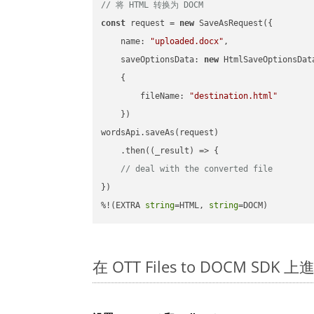
// 将 HTML 转换为 DOCM
const
 request = 
new
 SaveAsRequest({

name
: 
"uploaded.docx"
,

saveOptionsData
: 
new
 HtmlSaveOptionsData
    {

fileName
: 
"destination.html"
    })

wordsApi.saveAs(request)

    .then(
(
_result
) =>
 {

// deal with the converted file
})

%!(EXTRA 
string
=HTML, 
string
=DOCM)
在 OTT Files to DOCM SDK