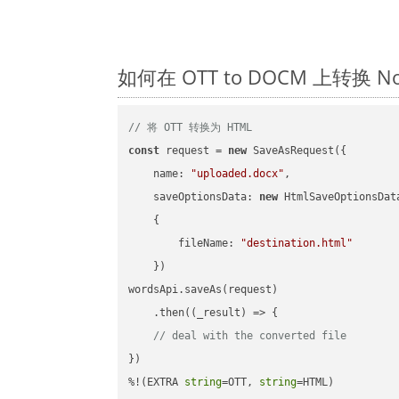
如何在 OTT to DOCM 上转换 
// 将 OTT 转换为 HTML
const
 request = 
new
 SaveAsRequest({

name
: 
"uploaded.docx"
,

saveOptionsData
: 
new
 HtmlSaveOptionsData
    {

fileName
: 
"destination.html"
    })

wordsApi.saveAs(request)

    .then(
(
_result
) =>
 {

// deal with the converted file
})

%!(EXTRA 
string
=OTT, 
string