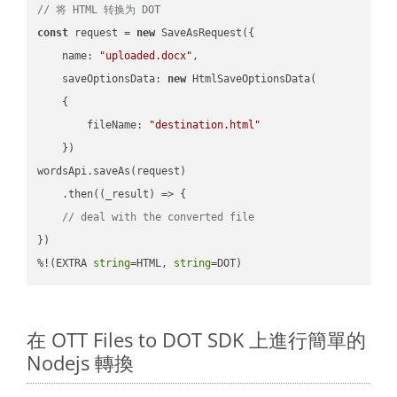
// 将 HTML 转换为 DOT
const
 request = 
new
 SaveAsRequest({

name
: 
"uploaded.docx"
,

saveOptionsData
: 
new
 HtmlSaveOptionsData(

    {

fileName
: 
"destination.html"
    })

wordsApi.saveAs(request)

    .then(
(
_result
) =>
 {

// deal with the converted file
})

%!(EXTRA 
string
=HTML, 
string
=DOT)
在 OTT Files to DOT SDK 上進行簡單的
Nodejs 轉換