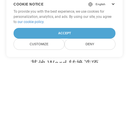
COOKIE NOTICE
To provide you with the best experience, we use cookies for
personalization, analytics, and ads. By using our site, you agree
to
our cookie policy
.
ACCEPT
CUSTOMIZE
DENY
其他 Word 转换选项
将 OTT 转换为 DOC
DOC:
Microsoft Word Binary Format
将 OTT 转换为 DOT
DOT:
Microsoft Word Template Files
将 OTT 转换为 DOCX