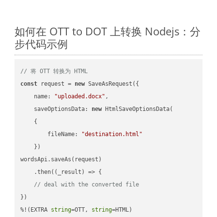
如何在 OTT to DOT 上转换 Nodejs：分
步代码示例
// 将 OTT 转换为 HTML
const
 request = 
new
 SaveAsRequest({

name
: 
"uploaded.docx"
,

saveOptionsData
: 
new
 HtmlSaveOptionsData(

    {

fileName
: 
"destination.html"
    })

wordsApi.saveAs(request)

    .then(
(
_result
) =>
 {

// deal with the converted file
})

%!(EXTRA 
string
=OTT, 
string