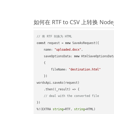
如何在 RTF to CSV 上转换 N
// 将 RTF 转换为 HTML
const
 request = 
new
 SaveAsRequest({

name
: 
"uploaded.docx"
,

saveOptionsData
: 
new
 HtmlSaveOptionsData
    {

fileName
: 
"destination.html"
    })

wordsApi.saveAs(request)

    .then(
(
_result
) =>
 {

// deal with the converted file
})

%!(EXTRA 
string
=RTF, 
string