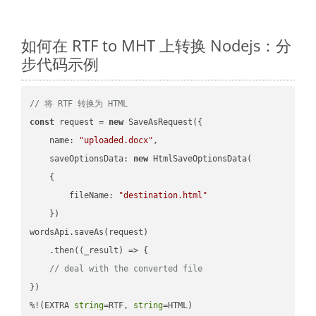
如何在 RTF to MHT 上转换 Nodejs：分
步代码示例
// 将 RTF 转换为 HTML
const
 request = 
new
 SaveAsRequest({

name
: 
"uploaded.docx"
,

saveOptionsData
: 
new
 HtmlSaveOptionsData(

    {

fileName
: 
"destination.html"
    })

wordsApi.saveAs(request)

    .then(
(
_result
) =>
 {

// deal with the converted file
})

%!(EXTRA 
string
=RTF, 
string
=HTML)
