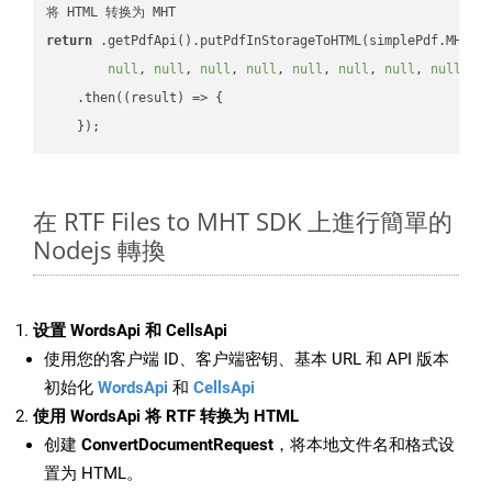
return
 .getPdfApi().putPdfInStorageToHTML(simplePdf.MHT, 
null
, 
null
, 
null
, 
null
, 
null
, 
null
, 
null
, 
null
, 
n
    .then(
(
result
) =>
 {

在 RTF Files to MHT SDK 上進行簡單的
Nodejs 轉換
设置 WordsApi 和 CellsApi
使用您的客户端 ID、客户端密钥、基本 URL 和 API 版本
初始化
WordsApi
和
CellsApi
使用 WordsApi 将 RTF 转换为 HTML
创建
ConvertDocumentRequest
，将本地文件名和格式设
置为 HTML。