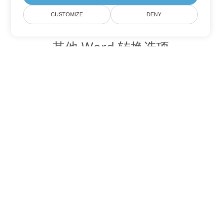
CUSTOMIZE
DENY
其他 Word 转换选项
将 RTF 转换为 DOC
DOC:
Microsoft Word Binary Format
将 RTF 转换为 DOT
DOT:
Microsoft Word Template Files
将 RTF 转换为 DOCX
DOCX:
Office 2007+ Word Document
将 RTF 转换为 DOCM
DOCM:
Microsoft Word 2007 Marco File