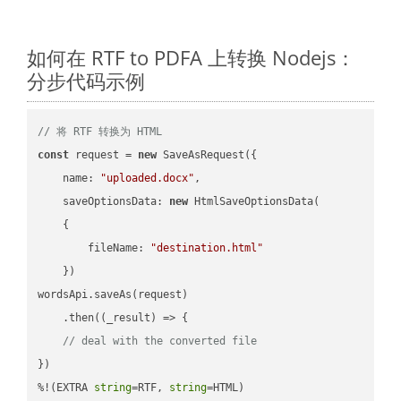
如何在 RTF to PDFA 上转换 Nodejs：
分步代码示例
// 将 RTF 转换为 HTML
const
 request = 
new
 SaveAsRequest({

name
: 
"uploaded.docx"
,

saveOptionsData
: 
new
 HtmlSaveOptionsData(

    {

fileName
: 
"destination.html"
    })

wordsApi.saveAs(request)

    .then(
(
_result
) =>
 {

// deal with the converted file
})

%!(EXTRA 
string
=RTF, 
string
=HTML)
