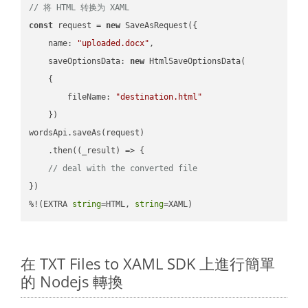
// 将 HTML 转换为 XAML
const
 request = 
new
 SaveAsRequest({

name
: 
"uploaded.docx"
,

saveOptionsData
: 
new
 HtmlSaveOptionsData(

    {

fileName
: 
"destination.html"
    })

wordsApi.saveAs(request)

    .then(
(
_result
) =>
 {

// deal with the converted file
})

%!(EXTRA 
string
=HTML, 
string
=XAML)
在 TXT Files to XAML SDK 上進行簡單
的 Nodejs 轉換