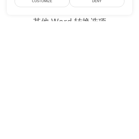
CUSTOMIZE
DENY
其他 Word 转换选项
将 TXT 转换为 DOC
DOC:
Microsoft Word Binary Format
将 TXT 转换为 DOT
DOT:
Microsoft Word Template Files
将 TXT 转换为 DOCX
DOCX:
Office 2007+ Word Document
将 TXT 转换为 DOCM
DOCM:
Microsoft Word 2007 Marco File
将 TXT 转换为 DOTX