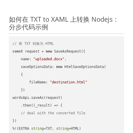
如何在 TXT to XAML 上转换 Nodejs：
分步代码示例
// 将 TXT 转换为 HTML
const
 request = 
new
 SaveAsRequest({

name
: 
"uploaded.docx"
,

saveOptionsData
: 
new
 HtmlSaveOptionsData(

    {

fileName
: 
"destination.html"
    })

wordsApi.saveAs(request)

    .then(
(
_result
) =>
 {

// deal with the converted file
})

%!(EXTRA 
string
=TXT, 
string