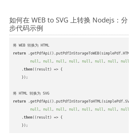
如何在 WEB to SVG 上转换 Nodejs：分
步代码示例
return
 .getPdfApi().putPdfInStorageToWEB(simplePdf.HTML, 
null
, 
null
, 
null
, 
null
, 
null
, 
null
, 
null
, 
null
, 
n
    .
then
(
(result)
 =>
 {

    });

return
 .getPdfApi().putPdfInStorageToHTML(simplePdf.SVG, 
null
, 
null
, 
null
, 
null
, 
null
, 
null
, 
null
, 
null
, 
n
    .
then
(
(result)
 =>
 {
