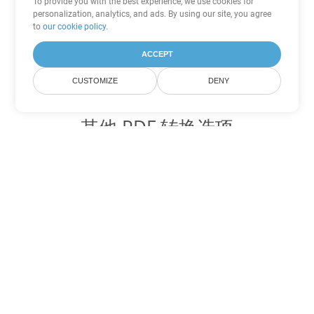
To provide you with the best experience, we use cookies for
personalization, analytics, and ads. By using our site, you agree
to
our cookie policy
.
ACCEPT
CUSTOMIZE
DENY
其他 PDF 转换选项
将 WEB 转换为 DOC
DOC:
Microsoft Word Binary Format
将 WEB 转换为 DOT
DOT:
Microsoft Word Template Files
将 WEB 转换为 DOCX
DOCX:
Office 2007+ Word Document