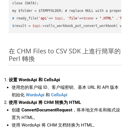
close (DATA);    

#
 ready_file(
'api'
=> 
$api
, 
'file'
=>
$name
 + 
".HTML"
 ,
'fold
$
result = 
$api
->cells_workbook_put_convert_workbook( work
在 CHM Files to CSV SDK 上進行簡單的
Perl 轉換
设置 WordsApi 和 CellsApi
使用您的客户端 ID、客户端密钥、基本 URL 和 API 版本
初始化
WordsApi
和
CellsApi
使用 WordsApi 将 CHM 转换为 HTML
创建
ConvertDocumentRequest
，将本地文件名和格式设
置为 HTML。
使用 WordsApi 将 CHM 文档转换为 HTML。