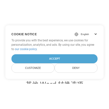
COOKIE NOTICE
To provide you with the best experience, we use cookies for
personalization, analytics, and ads. By using our site, you agree
to
our cookie policy
.
ACCEPT
CUSTOMIZE
DENY
其他 Word 转换选项
将 CHM 转换为 DOC
DOC:
Microsoft Word Binary Format