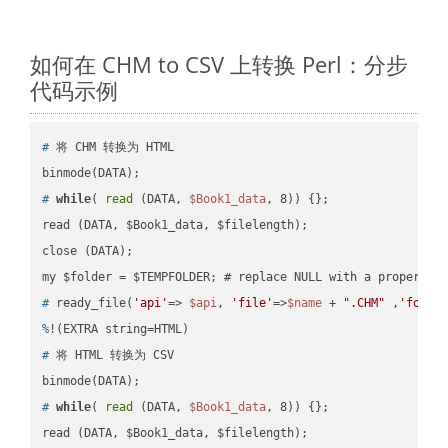
如何在 CHM to CSV 上转换 Perl：分步
代码示例
#
 将 CHM 转换为 HTML
#
while
( 
read
 (DATA, 
$Book1_data
, 8)) {};
read (DATA, $Book1_data, $filelength);

close (DATA);    

#
 ready_file(
'api'
=> 
$api
, 
'file'
=>
$name
 + 
".CHM"
 ,
'folde
%
!(EXTRA string=HTML)
#
 将 HTML 转换为 CSV
#
while
( 
read
 (DATA, 
$Book1_data
, 8)) {};
read (DATA, $Book1_data, $filelength);
