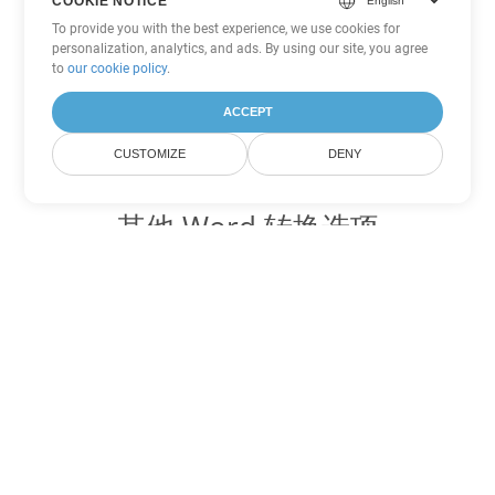
COOKIE NOTICE
To provide you with the best experience, we use cookies for
personalization, analytics, and ads. By using our site, you agree
to
our cookie policy
.
ACCEPT
CUSTOMIZE
DENY
其他 Word 转换选项
将 CHM 转换为 DOC
DOC:
Microsoft Word Binary Format
将 CHM 转换为 DOT
DOT:
Microsoft Word Template Files
将 CHM 转换为 DOCX
DOCX:
Office 2007+ Word Document