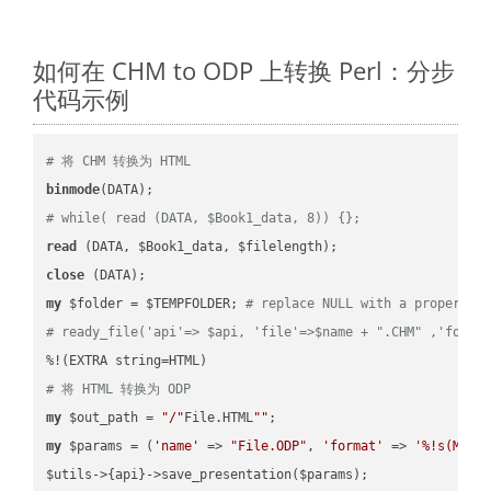
如何在 CHM to ODP 上转换 Perl：分步
代码示例
# 将 CHM 转换为 HTML
binmode
# while( read (DATA, $Book1_data, 8)) {};
read
close
my
 $folder = $TEMPFOLDER; 
# replace NULL with a proper va
# ready_file('api'=> $api, 'file'=>$name + ".CHM" ,'folde
# 将 HTML 转换为 ODP
my
 $out_path = 
"/"
File.HTML
""
my
 $params = (
'name'
 => 
"File.ODP"
, 
'format'
 => 
'%!s(MISS