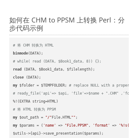
如何在 CHM to PPSM 上转换 Perl：分
步代码示例
# 将 CHM 转换为 HTML
binmode
# while( read (DATA, $Book1_data, 8)) {};
read
close
my
 $folder = $TEMPFOLDER; 
# replace NULL with a proper va
# ready_file('api'=> $api, 'file'=>$name + ".CHM" ,'folde
# 将 HTML 转换为 PPSM
my
 $out_path = 
"/"
File.HTML
""
my
 $params = (
'name'
 => 
"File.PPSM"
, 
'format'
 => 
'%!s(MIS