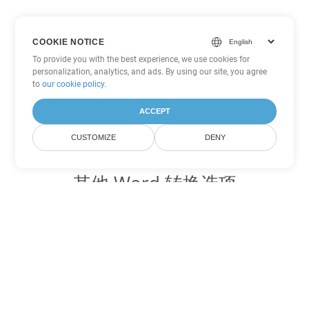
COOKIE NOTICE
To provide you with the best experience, we use cookies for
personalization, analytics, and ads. By using our site, you agree
to
our cookie policy
.
ACCEPT
CUSTOMIZE
DENY
其他 Word 转换选项
将 CHM 转换为 DOC
DOC:
Microsoft Word Binary Format
将 CHM 转换为 DOT
DOT:
Microsoft Word Template Files