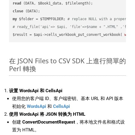
read
close
my
 $folder = $TEMPFOLDER; 
# replace NULL with a proper va
# ready_file('api'=> $api, 'file'=>$name + ".HTML" ,'fold
$result = $api->cells_workbook_put_convert_workbook( 
work
在 JSON Files to CSV SDK 上進行簡單的
Perl 轉換
设置 WordsApi 和 CellsApi
使用您的客户端 ID、客户端密钥、基本 URL 和 API 版本
初始化
WordsApi
和
CellsApi
使用 WordsApi 将 JSON 转换为 HTML
创建
ConvertDocumentRequest
，将本地文件名和格式设
置为 HTML。