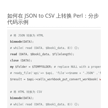
如何在 JSON to CSV 上转换 Perl：分步
代码示例
# 将 JSON 转换为 HTML
binmode
# while( read (DATA, $Book1_data, 8)) {};
read
close
my
 $folder = $TEMPFOLDER; 
# replace NULL with a proper va
# ready_file('api'=> $api, 'file'=>$name + ".JSON" ,'fold
$result = $api->cells_workbook_put_convert_workbook( 
work
# 将 HTML 转换为 CSV
binmode
# while( read (DATA, $Book1_data, 8)) {};