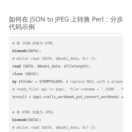
如何在 JSON to JPEG 上转换 Perl：分步
代码示例
# 将 JSON 转换为 HTML
binmode
# while( read (DATA, $Book1_data, 8)) {};
read
close
my
 $folder = $TEMPFOLDER; 
# replace NULL with a proper va
# ready_file('api'=> $api, 'file'=>$name + ".JSON" ,'fold
$result = $api->cells_workbook_put_convert_workbook( 
work
# 将 HTML 转换为 JPEG
binmode
# while( read (DATA, $Book1_data, 8)) {};