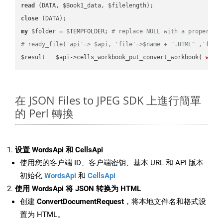
read
close
my
 $folder = $TEMPFOLDER; 
# replace NULL with a proper va
# ready_file('api'=> $api, 'file'=>$name + ".HTML" ,'fold
$result = $api->cells_workbook_put_convert_workbook( 
work
在 JSON Files to JPEG SDK 上進行簡單
的 Perl 轉換
设置 WordsApi 和 CellsApi
使用您的客户端 ID、客户端密钥、基本 URL 和 API 版本
初始化
WordsApi
和
CellsApi
使用 WordsApi 将 JSON 转换为 HTML
创建
ConvertDocumentRequest
，将本地文件名和格式设
置为 HTML。