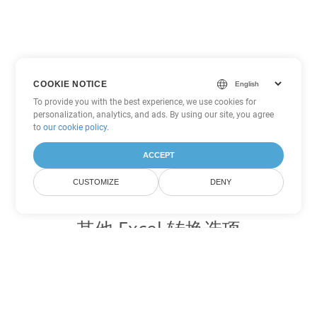
COOKIE NOTICE
To provide you with the best experience, we use cookies for
personalization, analytics, and ads. By using our site, you agree
to
our cookie policy
.
ACCEPT
CUSTOMIZE
DENY
其他 Excel 转换选项
将 JSON 转换为 DOC
DOC:
Microsoft Word Binary Format