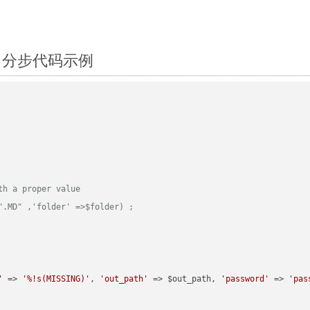
rl：分步代码示例
th a proper value
".MD" ,'folder' =>$folder) ;
'
 => 
'%!s(MISSING)'
, 
'out_path'
 => $out_path, 
'password'
 => 
'pas