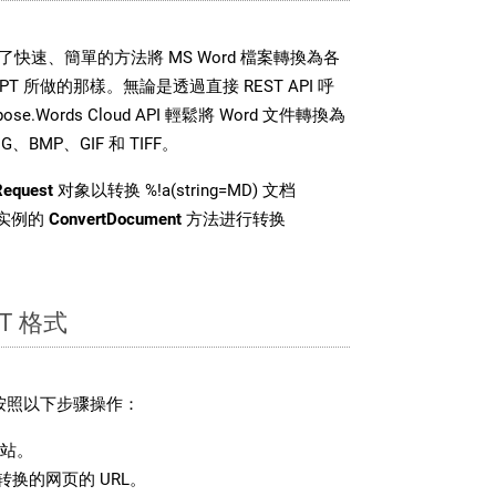
DK 提供了快速、簡單的方法將 MS Word 檔案轉換為各
 所做的那樣。無論是透過直接 REST API 呼
e.Words Cloud API 輕鬆將 Word 文件轉換為
BMP、GIF 和 TIFF。
Request
对象以转换 %!a(string=MD) 文档
 类实例的
ConvertDocument
方法进行转换
T 格式
请按照以下步骤操作：
站。
换的网页的 URL。