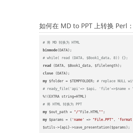
如何在 MD to PPT 上转换 Pe
# 将 MD 转换为 HTML
binmode
# while( read (DATA, $Book1_data, 8)) {};
read
close
my
 $folder = $TEMPFOLDER; 
# replace NULL wi
# ready_file('api'=> $api, 'file'=>$name + 
# 将 HTML 转换为 PPT
my
 $out_path = 
"/"
File.HTML
""
my
 $params = (
'name'
 => 
"File.PPT"
, 
'format