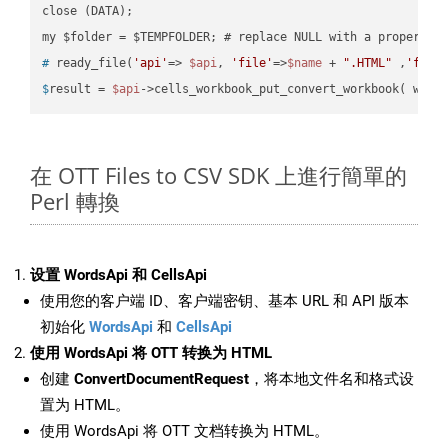
close (DATA);    

#
 ready_file(
'api'
=> 
$api
, 
'file'
=>
$name
 + 
".HTML"
 ,
'fold
$
result = 
$api
->cells_workbook_put_convert_workbook( work
在 OTT Files to CSV SDK 上進行簡單的
Perl 轉換
设置 WordsApi 和 CellsApi
使用您的客户端 ID、客户端密钥、基本 URL 和 API 版本
初始化
WordsApi
和
CellsApi
使用 WordsApi 将 OTT 转换为 HTML
创建
ConvertDocumentRequest
，将本地文件名和格式设
置为 HTML。
使用 WordsApi 将 OTT 文档转换为 HTML。