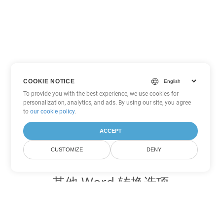
COOKIE NOTICE
To provide you with the best experience, we use cookies for
personalization, analytics, and ads. By using our site, you agree
to
our cookie policy
.
ACCEPT
CUSTOMIZE
DENY
其他 Word 转换选项
将 OTT 转换为 DOC