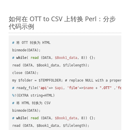
如何在 OTT to CSV 上转换 Perl：分步
代码示例
#
 将 OTT 转换为 HTML
#
while
( 
read
 (DATA, 
$Book1_data
, 8)) {};
read (DATA, $Book1_data, $filelength);

close (DATA);    

#
 ready_file(
'api'
=> 
$api
, 
'file'
=>
$name
 + 
".OTT"
 ,
'folde
%
!(EXTRA string=HTML)
#
 将 HTML 转换为 CSV
#
while
( 
read
 (DATA, 
$Book1_data
, 8)) {};
read (DATA, $Book1_data, $filelength);
