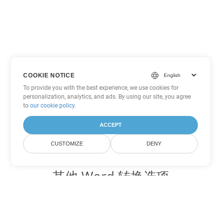
COOKIE NOTICE
To provide you with the best experience, we use cookies for
personalization, analytics, and ads. By using our site, you agree
to
our cookie policy
.
ACCEPT
CUSTOMIZE
DENY
其他 Word 转换选项
将 OTT 转换为 DOC
DOC:
Microsoft Word Binary Format