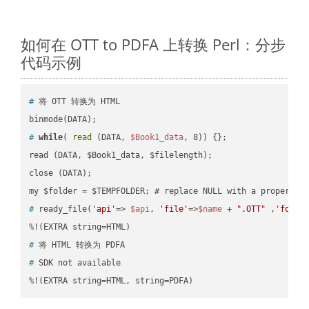
如何在 OTT to PDFA 上转换 Perl：分步
代码示例
#
 将 OTT 转换为 HTML
#
while
( 
read
 (DATA, 
$Book1_data
, 8)) {};
read (DATA, $Book1_data, $filelength);

close (DATA);    

#
 ready_file(
'api'
=> 
$api
, 
'file'
=>
$name
 + 
".OTT"
 ,
'folde
%
!(EXTRA string=HTML)
#
 将 HTML 转换为 PDFA
#
 SDK not available
%
!(EXTRA string=HTML, string=PDFA)