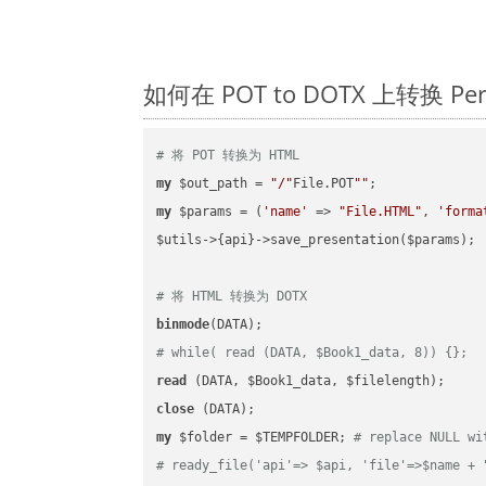
如何在 POT to DOTX 上转换 
# 将 POT 转换为 HTML
my
 $out_path = 
"/"
File.POT
""
my
 $params = (
'name'
 => 
"File.HTML"
, 
'forma
$utils->{api}->save_presentation($params);

# 将 HTML 转换为 DOTX
binmode
# while( read (DATA, $Book1_data, 8)) {};
read
close
my
 $folder = $TEMPFOLDER; 
# replace NULL wi
# ready_file('api'=> $api, 'file'=>$name + 