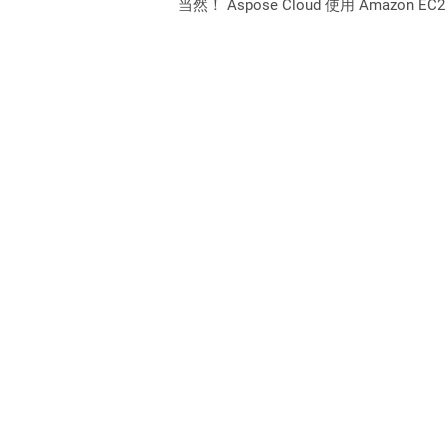
当然！ Aspose Cloud 使用 Amazon E