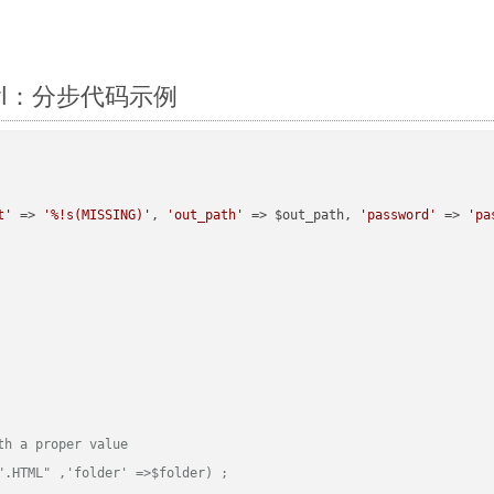
Perl：分步代码示例
t'
 => 
'%!s(MISSING)'
, 
'out_path'
 => $out_path, 
'password'
 => 
'pa
th a proper value
".HTML" ,'folder' =>$folder) ;