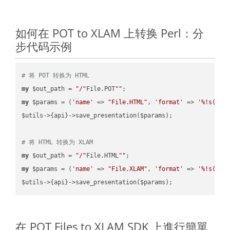
如何在 POT to XLAM 上转换 Perl：分
步代码示例
# 将 POT 转换为 HTML
my
 $out_path = 
"/"
File.POT
""
my
 $params = (
'name'
 => 
"File.HTML"
, 
'format'
 => 
'%!s(MIS
$utils->{api}->save_presentation($params);

# 将 HTML 转换为 XLAM
my
 $out_path = 
"/"
File.HTML
""
my
 $params = (
'name'
 => 
"File.XLAM"
, 
'format'
 => 
'%!s(MIS
在 POT Files to XLAM SDK 上進行簡單