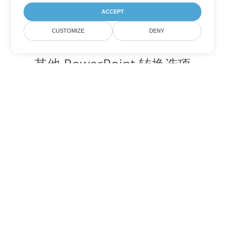
ACCEPT
CUSTOMIZE
DENY
其他 PowerPoint 转换选项
将 POT 转换为 DOC
DOC:
Microsoft Word Binary Format
将 POT 转换为 DOT
DOT:
Microsoft Word Template Files
将 POT 转换为 DOCX
DOCX:
Office 2007+ Word Document
将 POT 转换为 DOCM
DOCM:
Microsoft Word 2007 Marco File