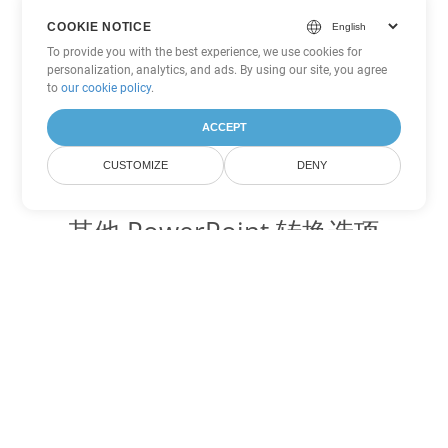
COOKIE NOTICE
To provide you with the best experience, we use cookies for
personalization, analytics, and ads. By using our site, you agree
to
our cookie policy
.
ACCEPT
CUSTOMIZE
DENY
其他 PowerPoint 转换选项
将 PPTX 转换为 DOC
DOC:
Microsoft Word Binary Format
将 PPTX 转换为 DOT
DOT:
Microsoft Word Template Files
将 PPTX 转换为 DOCX