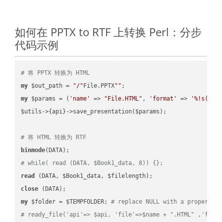
如何在 PPTX to RTF 上转换 Perl：分步
代码示例
# 将 PPTX 转换为 HTML
my
 $out_path = 
"/"
File.PPTX
""
my
 $params = (
'name'
 => 
"File.HTML"
, 
'format'
 => 
'%!s(MIS
$utils->{api}->save_presentation($params);

# 将 HTML 转换为 RTF
binmode
# while( read (DATA, $Book1_data, 8)) {};
read
close
my
 $folder = $TEMPFOLDER; 
# replace NULL with a proper va
# ready_file('api'=> $api, 'file'=>$name + ".HTML" ,'fold