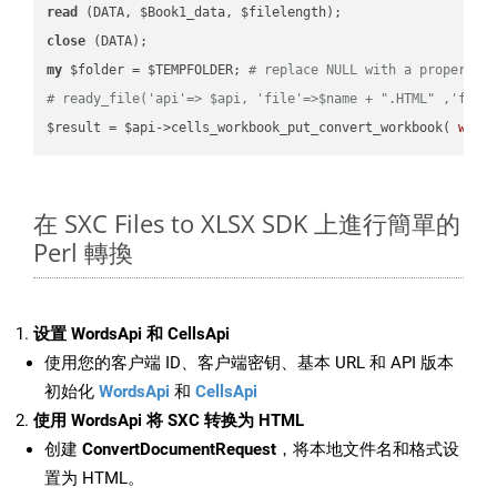
read
close
my
 $folder = $TEMPFOLDER; 
# replace NULL with a proper va
# ready_file('api'=> $api, 'file'=>$name + ".HTML" ,'fold
$result = $api->cells_workbook_put_convert_workbook( 
work
在 SXC Files to XLSX SDK 上進行簡單的
Perl 轉換
设置 WordsApi 和 CellsApi
使用您的客户端 ID、客户端密钥、基本 URL 和 API 版本
初始化
WordsApi
和
CellsApi
使用 WordsApi 将 SXC 转换为 HTML
创建
ConvertDocumentRequest
，将本地文件名和格式设
置为 HTML。