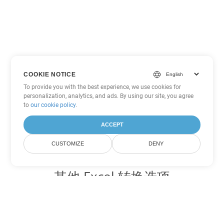
COOKIE NOTICE
To provide you with the best experience, we use cookies for
personalization, analytics, and ads. By using our site, you agree
to
our cookie policy
.
ACCEPT
CUSTOMIZE
DENY
其他 Excel 转换选项
将 SXC 转换为 DOC
DOC:
Microsoft Word Binary Format