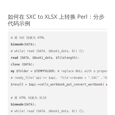
如何在 SXC to XLSX 上转换 Perl：分步
代码示例
# 将 SXC 转换为 HTML
binmode
# while( read (DATA, $Book1_data, 8)) {};
read
close
my
 $folder = $TEMPFOLDER; 
# replace NULL with a proper va
# ready_file('api'=> $api, 'file'=>$name + ".SXC" ,'folde
$result = $api->cells_workbook_put_convert_workbook( 
work
# 将 HTML 转换为 XLSX
binmode
# while( read (DATA, $Book1_data, 8)) {};