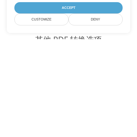
ACCEPT
CUSTOMIZE
DENY
其他 PDF 转换选项
将 WEB 转换为 DOC
DOC:
Microsoft Word Binary Format
将 WEB 转换为 DOT
DOT:
Microsoft Word Template Files
将 WEB 转换为 DOCX
DOCX:
Office 2007+ Word Document
将 WEB 转换为 DOCM