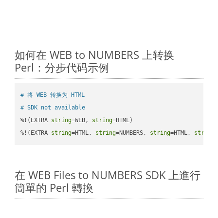
如何在 WEB to NUMBERS 上转换
Perl：分步代码示例
# 将 WEB 转换为 HTML
# SDK not available
%!(EXTRA 
string
=WEB, 
string
=HTML)

%!(EXTRA 
string
=HTML, 
string
=NUMBERS, 
string
=HTML, 
string
在 WEB Files to NUMBERS SDK 上進行
簡單的 Perl 轉換