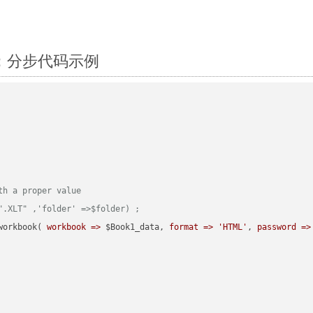
erl：分步代码示例
th a proper value
".XLT" ,'folder' =>$folder) ;  
workbook( 
workbook =>
 $Book1_data, 
format =>
'HTML'
, 
password =>