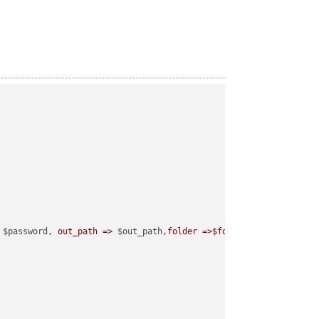
 $password, 
out_path =>
 $out_path,
folder =>$folder
);
