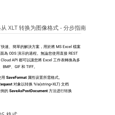
表格从 XLT 转换为图像格式 - 分步指南
DK 提供了快速、簡單的解決方案，用於將 MS Excel 檔案
為 ODS 演示的過程。無論您使用直接 REST
ls Cloud API 都可以讓您將 Excel 工作表轉換為多
MP、GIF 和 TIFF。
使用
SaveFormat
属性设置所需格式。
Request
对象以转换 %!a(string=XLT) 文档
类实例的
SaveAsPostDocument
方法进行转换
S 格式