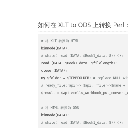
如何在 XLT to ODS 上转换 P
# 将 XLT 转换为 HTML
binmode
# while( read (DATA, $Book1_data, 8)) {};
read
close
my
 $folder = $TEMPFOLDER; 
# replace NULL wi
# ready_file('api'=> $api, 'file'=>$name + 
$result = $api->cells_workbook_put_convert_
# 将 HTML 转换为 ODS
binmode
# while( read (DATA, $Book1_data, 8)) {};