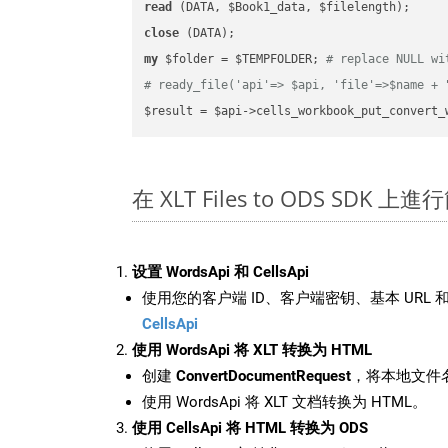
read
close
my
 $folder = $TEMPFOLDER; 
# replace NULL wi
# ready_file('api'=> $api, 'file'=>$name + 
$result = $api->cells_workbook_put_convert_
在 XLT Files to ODS SDK 上
设置 WordsApi 和 CellsApi
使用您的客户端 ID、客户端密钥、基本 URL 和
CellsApi
使用 WordsApi 将 XLT 转换为 HTML
创建
ConvertDocumentRequest
，将本地文件名
使用 WordsApi 将 XLT 文档转换为 HTML。
使用 CellsApi 将 HTML 转换为 ODS