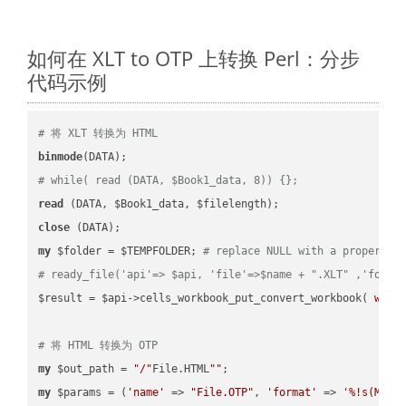
如何在 XLT to OTP 上转换 Perl：分步
代码示例
# 将 XLT 转换为 HTML
binmode
# while( read (DATA, $Book1_data, 8)) {};
read
close
my
 $folder = $TEMPFOLDER; 
# replace NULL with a proper va
# ready_file('api'=> $api, 'file'=>$name + ".XLT" ,'folde
$result = $api->cells_workbook_put_convert_workbook( 
work
# 将 HTML 转换为 OTP
my
 $out_path = 
"/"
File.HTML
""
my
 $params = (
'name'
 => 
"File.OTP"
, 
'format'
 => 
'%!s(MISS