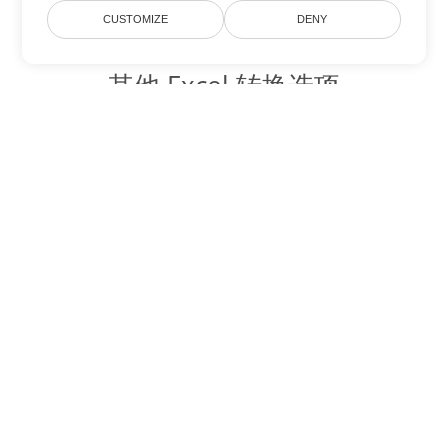
CUSTOMIZE
DENY
其他 Excel 转换选项
将 XLT 转换为 DOC
DOC:
Microsoft Word Binary Format
将 XLT 转换为 DOT
DOT:
Microsoft Word Template Files
将 XLT 转换为 DOCX
DOCX:
Office 2007+ Word Document
将 XLT 转换为 DOCM
DOCM:
Microsoft Word 2007 Marco File