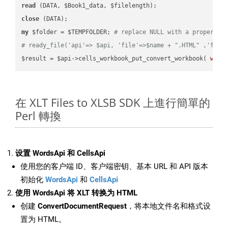
read
close
my
 $folder = $TEMPFOLDER; 
# replace NULL with a proper va
# ready_file('api'=> $api, 'file'=>$name + ".HTML" ,'fold
$result = $api->cells_workbook_put_convert_workbook( 
work
在 XLT Files to XLSB SDK 上進行簡單的
Perl 轉換
设置 WordsApi 和 CellsApi
使用您的客户端 ID、客户端密钥、基本 URL 和 API 版本
初始化
WordsApi
和
CellsApi
使用 WordsApi 将 XLT 转换为 HTML
创建
ConvertDocumentRequest
，将本地文件名和格式设
置为 HTML。