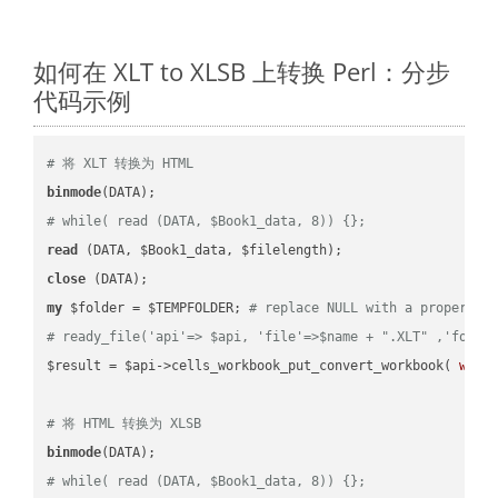
如何在 XLT to XLSB 上转换 Perl：分步
代码示例
# 将 XLT 转换为 HTML
binmode
# while( read (DATA, $Book1_data, 8)) {};
read
close
my
 $folder = $TEMPFOLDER; 
# replace NULL with a proper va
# ready_file('api'=> $api, 'file'=>$name + ".XLT" ,'folde
$result = $api->cells_workbook_put_convert_workbook( 
work
# 将 HTML 转换为 XLSB
binmode
# while( read (DATA, $Book1_data, 8)) {};