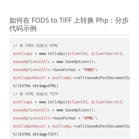
如何在 FODS to TIFF 上转换 Php：分步
代码示例
// 将 FODS 转换为 HTML
$cellsapi
 = 
new
 CellsApi(
$clientId
, 
$clientSecret
$saveOptionsCells
 = 
new
$saveOptionsCells
->SaveFormat = 
"FODS"
$cellsApiResult
 = 
$cellsApi
->cellsSaveAsPostDocumentSaveA
%!(EXTRA 
string
// 将 HTML 转换为 TIFF
$cellsapi
 = 
new
 CellsApi(
$clientId
, 
$clientSecret
$saveOptionsCells
 = 
new
$saveOptionsCells
->SaveFormat = 
"HTML"
$cellsApiResult
 = 
$cellsApi
->cellsSaveAsPostDocumentSaveA
%!(EXTRA 
string
=TIFF)