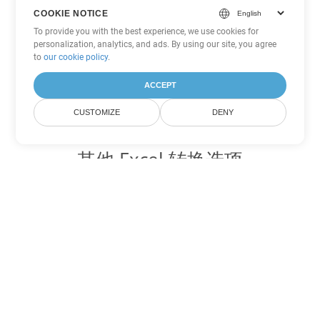
COOKIE NOTICE
To provide you with the best experience, we use cookies for
personalization, analytics, and ads. By using our site, you agree
to
our cookie policy
.
ACCEPT
CUSTOMIZE
DENY
其他 Excel 转换选项
将 FODS 转换为 DOC
DOC:
Microsoft Word Binary Format
将 FODS 转换为 DOT
DOT:
Microsoft Word Template Files
将 FODS 转换为 DOCX