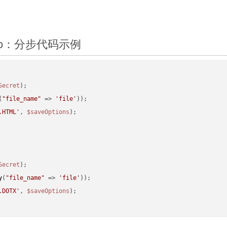
 Php：分步代码示例
Secret
(
"file_name"
 => 
'file'
.HTML'
, 
$saveOptions
Secret
y
(
"file_name"
 => 
'file'
.DOTX'
, 
$saveOptions