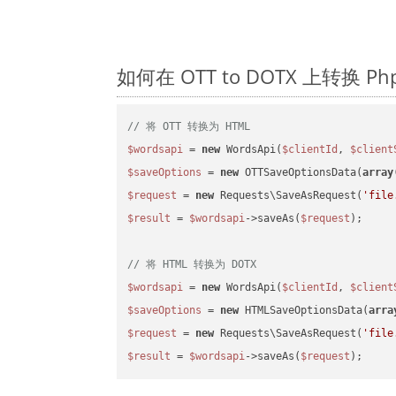
如何在 OTT to DOTX 上转换
// 将 OTT 转换为 HTML
$wordsapi
 = 
new
 WordsApi(
$clientId
, 
$client
$saveOptions
 = 
new
 OTTSaveOptionsData(
array
$request
 = 
new
 Requests\SaveAsRequest(
'file
$result
 = 
$wordsapi
->saveAs(
$request
);

// 将 HTML 转换为 DOTX
$wordsapi
 = 
new
 WordsApi(
$clientId
, 
$client
$saveOptions
 = 
new
 HTMLSaveOptionsData(
arra
$request
 = 
new
 Requests\SaveAsRequest(
'file
$result
 = 
$wordsapi
->saveAs(
$request