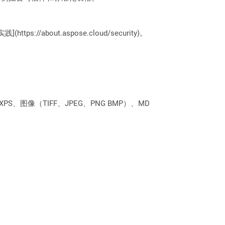
://about.aspose.cloud/security)。
PS、图像（TIFF、JPEG、PNG BMP）、MD