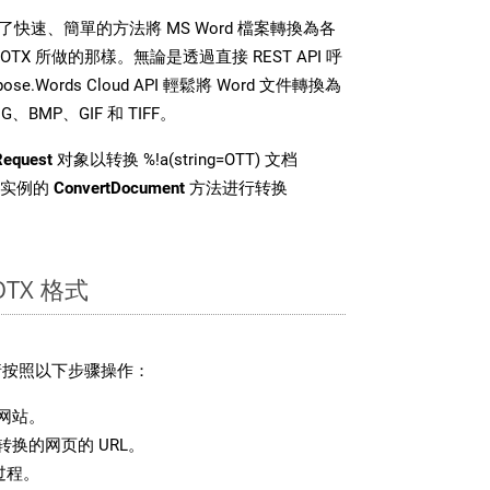
DK 提供了快速、簡單的方法將 MS Word 檔案轉換為各
X 所做的那樣。無論是透過直接 REST API 呼
e.Words Cloud API 輕鬆將 Word 文件轉換為
BMP、GIF 和 TIFF。
Request
对象以转换 %!a(string=OTT) 文档
 类实例的
ConvertDocument
方法进行转换
TX 格式
，请按照以下步骤操作：
网站。
换的网页的 URL。
过程。