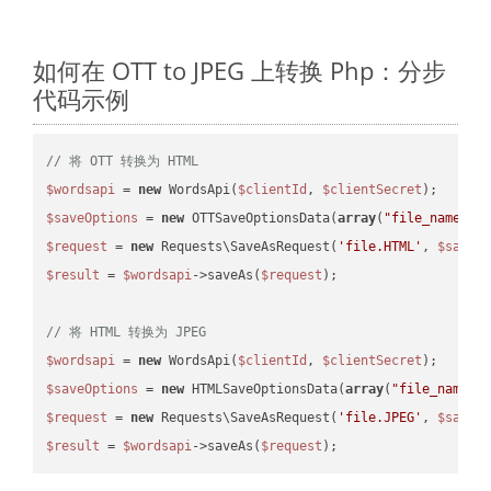
如何在 OTT to JPEG 上转换 Php：分步
代码示例
// 将 OTT 转换为 HTML
$wordsapi
 = 
new
 WordsApi(
$clientId
, 
$clientSecret
$saveOptions
 = 
new
 OTTSaveOptionsData(
array
(
"file_name"
 =
$request
 = 
new
 Requests\SaveAsRequest(
'file.HTML'
, 
$saveO
$result
 = 
$wordsapi
->saveAs(
$request
);

// 将 HTML 转换为 JPEG
$wordsapi
 = 
new
 WordsApi(
$clientId
, 
$clientSecret
$saveOptions
 = 
new
 HTMLSaveOptionsData(
array
(
"file_name"
 
$request
 = 
new
 Requests\SaveAsRequest(
'file.JPEG'
, 
$saveO
$result
 = 
$wordsapi
->saveAs(
$request