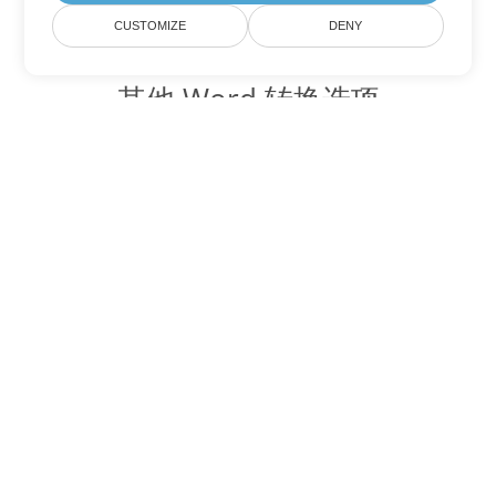
CUSTOMIZE
DENY
其他 Word 转换选项
将 OTT 转换为 DOC
DOC:
Microsoft Word Binary Format
将 OTT 转换为 DOT
DOT:
Microsoft Word Template Files
将 OTT 转换为 DOCX
DOCX:
Office 2007+ Word Document
将 OTT 转换为 DOCM
DOCM:
Microsoft Word 2007 Marco File