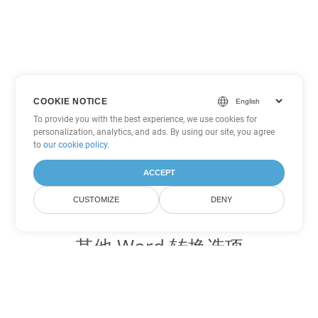
COOKIE NOTICE
To provide you with the best experience, we use cookies for
personalization, analytics, and ads. By using our site, you agree
to
our cookie policy
.
ACCEPT
CUSTOMIZE
DENY
其他 Word 转换选项
将 OTT 转换为 DOC
DOC:
Microsoft Word Binary Format