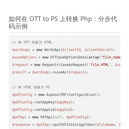
如何在 OTT to PS 上转换 Php：分步代
码示例
// 将 OTT 转换为 HTML
$wordsapi
 = 
new
 WordsApi(
$clientId
, 
$clientSecret
$saveOptions
 = 
new
 OTTSaveOptionsData(
array
(
"file_name"
 =
$request
 = 
new
 Requests\SaveAsRequest(
'file.HTML'
, 
$saveO
$result
 = 
$wordsapi
->saveAs(
$request
);

// 将 HTML 转换为 PS
$pdfConfig
 = 
new
$pdfConfig
->setAppKey(
$appKey
$pdfConfig
->setAppSid(
$appSid
$pdfApi
 = 
new
 PdfApi(
null
, 
$pdfConfig
$response
 = 
$pdfApi
->putPdfInStorageToDoc(
$fileName
, 
$des