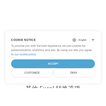
COOKIE NOTICE
To provide you with the best experience, we use cookies for
personalization, analytics, and ads. By using our site, you agree
to
our cookie policy
.
ACCEPT
CUSTOMIZE
DENY
其他 Excel 转换选项
将 SXC 转换为 DOC