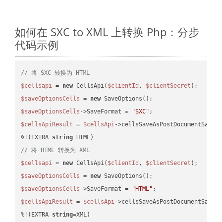
如何在 SXC to XML 上转换 Php：分步
代码示例
// 将 SXC 转换为 HTML
$cellsapi
 = 
new
 CellsApi(
$clientId
, 
$clientSecret
$saveOptionsCells
 = 
new
$saveOptionsCells
->SaveFormat = 
"SXC"
$cellsApiResult
 = 
$cellsApi
->cellsSaveAsPostDocumentSaveA
%!(EXTRA 
string
// 将 HTML 转换为 XML
$cellsapi
 = 
new
 CellsApi(
$clientId
, 
$clientSecret
$saveOptionsCells
 = 
new
$saveOptionsCells
->SaveFormat = 
"HTML"
$cellsApiResult
 = 
$cellsApi
->cellsSaveAsPostDocumentSaveA
%!(EXTRA 
string
=XML)