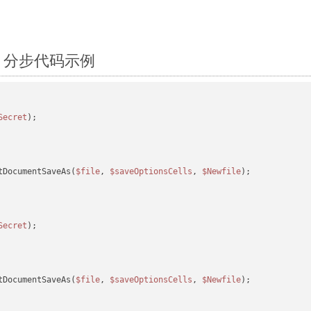
hp：分步代码示例
Secret
tDocumentSaveAs(
$file
, 
$saveOptionsCells
, 
$Newfile
);

Secret
tDocumentSaveAs(
$file
, 
$saveOptionsCells
, 
$Newfile
);
