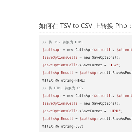
如何在 TSV to CSV 上转换 P
// 将 TSV 转换为 HTML
$cellsapi
 = 
new
 CellsApi(
$clientId
, 
$client
$saveOptionsCells
 = 
new
$saveOptionsCells
->SaveFormat = 
"TSV"
$cellsApiResult
 = 
$cellsApi
->cellsSaveAsPos
%!(EXTRA 
string
// 将 HTML 转换为 CSV
$cellsapi
 = 
new
 CellsApi(
$clientId
, 
$client
$saveOptionsCells
 = 
new
$saveOptionsCells
->SaveFormat = 
"HTML"
$cellsApiResult
 = 
$cellsApi
->cellsSaveAsPos
%!(EXTRA 
string
=CSV)