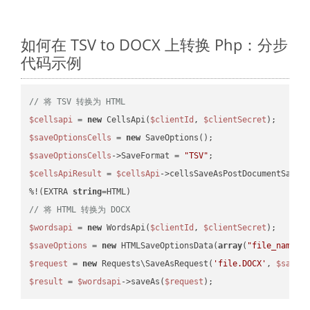
如何在 TSV to DOCX 上转换 Php：分步
代码示例
// 将 TSV 转换为 HTML
$cellsapi
 = 
new
 CellsApi(
$clientId
, 
$clientSecret
$saveOptionsCells
 = 
new
$saveOptionsCells
->SaveFormat = 
"TSV"
$cellsApiResult
 = 
$cellsApi
->cellsSaveAsPostDocumentSaveA
%!(EXTRA 
string
// 将 HTML 转换为 DOCX
$wordsapi
 = 
new
 WordsApi(
$clientId
, 
$clientSecret
$saveOptions
 = 
new
 HTMLSaveOptionsData(
array
(
"file_name"
 
$request
 = 
new
 Requests\SaveAsRequest(
'file.DOCX'
, 
$saveO
$result
 = 
$wordsapi
->saveAs(
$request