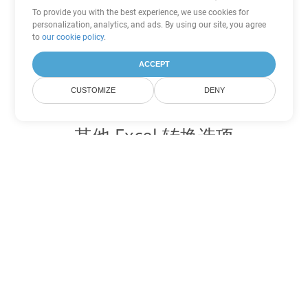
To provide you with the best experience, we use cookies for
personalization, analytics, and ads. By using our site, you agree
to
our cookie policy
.
ACCEPT
CUSTOMIZE
DENY
其他 Excel 转换选项
将 TSV 转换为 DOC
DOC:
Microsoft Word Binary Format
将 TSV 转换为 DOT
DOT:
Microsoft Word Template Files
将 TSV 转换为 DOCX
DOCX:
Office 2007+ Word Document