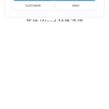
CUSTOMIZE
DENY
其他 Word 转换选项
将 TXT 转换为 DOC
DOC:
Microsoft Word Binary Format
将 TXT 转换为 DOT
DOT:
Microsoft Word Template Files
将 TXT 转换为 DOCX
DOCX:
Office 2007+ Word Document
将 TXT 转换为 DOCM
DOCM:
Microsoft Word 2007 Marco File