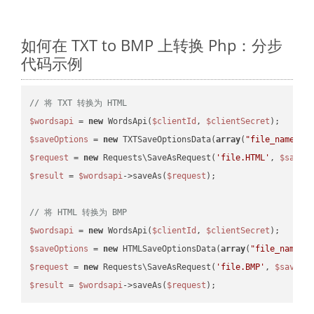
如何在 TXT to BMP 上转换 Php：分步
代码示例
// 将 TXT 转换为 HTML
$wordsapi
 = 
new
 WordsApi(
$clientId
, 
$clientSecret
$saveOptions
 = 
new
 TXTSaveOptionsData(
array
(
"file_name"
 =
$request
 = 
new
 Requests\SaveAsRequest(
'file.HTML'
, 
$saveO
$result
 = 
$wordsapi
->saveAs(
$request
);

// 将 HTML 转换为 BMP
$wordsapi
 = 
new
 WordsApi(
$clientId
, 
$clientSecret
$saveOptions
 = 
new
 HTMLSaveOptionsData(
array
(
"file_name"
 
$request
 = 
new
 Requests\SaveAsRequest(
'file.BMP'
, 
$saveOp
$result
 = 
$wordsapi
->saveAs(
$request