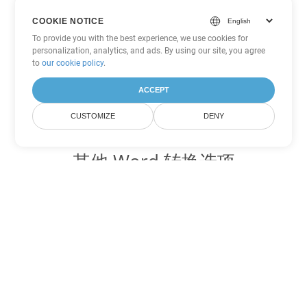
COOKIE NOTICE
To provide you with the best experience, we use cookies for
personalization, analytics, and ads. By using our site, you agree
to
our cookie policy
.
ACCEPT
CUSTOMIZE
DENY
其他 Word 转换选项
将 TXT 转换为 DOC
DOC:
Microsoft Word Binary Format
将 TXT 转换为 DOT
DOT:
Microsoft Word Template Files
将 TXT 转换为 DOCX