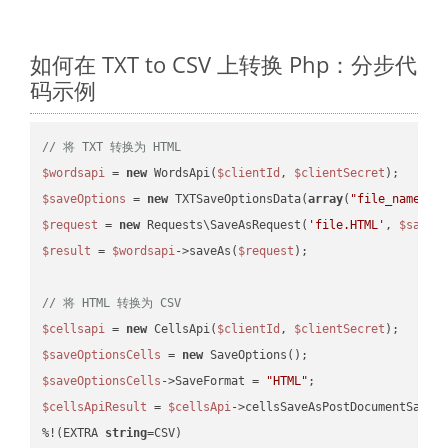
如何在 TXT to CSV 上转换 Php：分步代
码示例
// 将 TXT 转换为 HTML
$wordsapi
 = 
new
 WordsApi(
$clientId
, 
$clientSecret
$saveOptions
 = 
new
 TXTSaveOptionsData(
array
(
"file_name"
 =
$request
 = 
new
 Requests\SaveAsRequest(
'file.HTML'
, 
$saveO
$result
 = 
$wordsapi
->saveAs(
$request
);

// 将 HTML 转换为 CSV
$cellsapi
 = 
new
 CellsApi(
$clientId
, 
$clientSecret
$saveOptionsCells
 = 
new
$saveOptionsCells
->SaveFormat = 
"HTML"
$cellsApiResult
 = 
$cellsApi
->cellsSaveAsPostDocumentSaveA
%!(EXTRA 
string
=CSV)