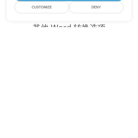
CUSTOMIZE
DENY
其他 Word 转换选项
将 TXT 转换为 DOC
DOC:
Microsoft Word Binary Format
将 TXT 转换为 DOT
DOT:
Microsoft Word Template Files
将 TXT 转换为 DOCX
DOCX:
Office 2007+ Word Document
将 TXT 转换为 DOCM
DOCM:
Microsoft Word 2007 Marco File