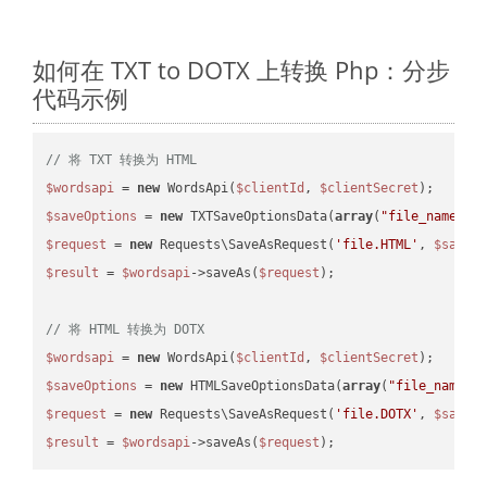
如何在 TXT to DOTX 上转换 Php：分步
代码示例
// 将 TXT 转换为 HTML
$wordsapi
 = 
new
 WordsApi(
$clientId
, 
$clientSecret
$saveOptions
 = 
new
 TXTSaveOptionsData(
array
(
"file_name"
 =
$request
 = 
new
 Requests\SaveAsRequest(
'file.HTML'
, 
$saveO
$result
 = 
$wordsapi
->saveAs(
$request
);

// 将 HTML 转换为 DOTX
$wordsapi
 = 
new
 WordsApi(
$clientId
, 
$clientSecret
$saveOptions
 = 
new
 HTMLSaveOptionsData(
array
(
"file_name"
 
$request
 = 
new
 Requests\SaveAsRequest(
'file.DOTX'
, 
$saveO
$result
 = 
$wordsapi
->saveAs(
$request