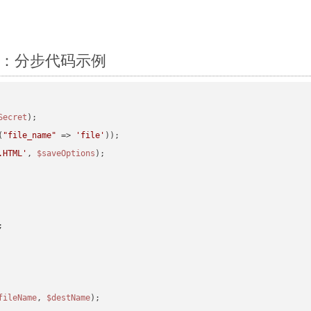
Php：分步代码示例
Secret
(
"file_name"
 => 
'file'
.HTML'
, 
$saveOptions
fileName
, 
$destName
);
