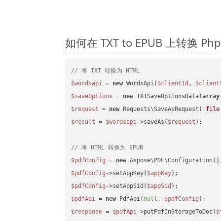
如何在 TXT to EPUB 上转换 
// 将 TXT 转换为 HTML
$wordsapi
 = 
new
 WordsApi(
$clientId
, 
$client
$saveOptions
 = 
new
 TXTSaveOptionsData(
array
$request
 = 
new
 Requests\SaveAsRequest(
'file
$result
 = 
$wordsapi
->saveAs(
$request
);

// 将 HTML 转换为 EPUB
$pdfConfig
 = 
new
$pdfConfig
->setAppKey(
$appKey
$pdfConfig
->setAppSid(
$appSid
$pdfApi
 = 
new
 PdfApi(
null
, 
$pdfConfig
$response
 = 
$pdfApi
->putPdfInStorageToDoc(
$