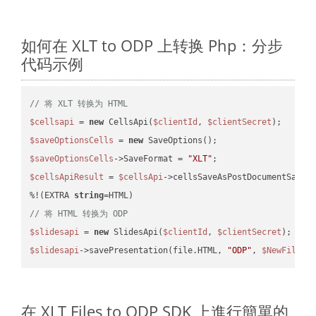
如何在 XLT to ODP 上转换 Php：分步
代码示例
// 将 XLT 转换为 HTML
$cellsapi
 = 
new
 CellsApi(
$clientId
, 
$clientSecret
$saveOptionsCells
 = 
new
$saveOptionsCells
->SaveFormat = 
"XLT"
$cellsApiResult
 = 
$cellsApi
->cellsSaveAsPostDocumentSaveA
%!(EXTRA 
string
// 将 HTML 转换为 ODP
$slidesapi
 = 
new
 SlidesApi(
$clientId
, 
$clientSecret
$slidesapi
->savePresentation(file.HTML, 
"ODP"
, 
$NewFile
在 XLT Files to ODP SDK 上進行簡單的