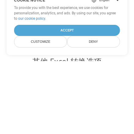
COOKIE NOTICE
To provide you with the best experience, we use cookies for
personalization, analytics, and ads. By using our site, you agree
to
our cookie policy
.
ACCEPT
CUSTOMIZE
DENY
其他 Excel 转换选项
将 XLT 转换为 DOC
DOC:
Microsoft Word Binary Format
将 XLT 转换为 DOT
DOT:
Microsoft Word Template Files
将 XLT 转换为 DOCX
DOCX:
Office 2007+ Word Document