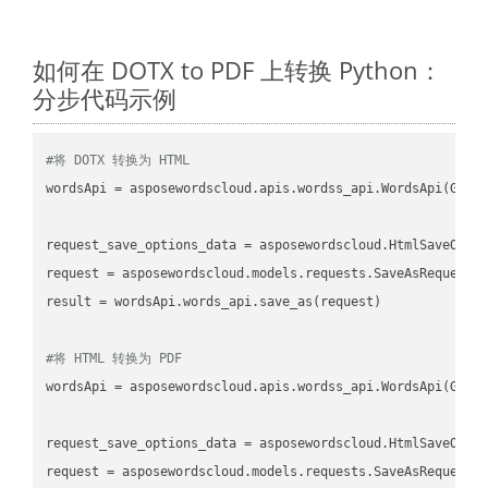
如何在 DOTX to PDF 上转换 Python：
分步代码示例
#将 DOTX 转换为 HTML
wordsApi
 = asposewordscloud.apis.wordss_api.WordsApi(GetC
request_save_options_data
 = asposewordscloud.HtmlSaveOpti
request
result
 = wordsApi.words_api.save_as(request)

#将 HTML 转换为 PDF
wordsApi
 = asposewordscloud.apis.wordss_api.WordsApi(GetC
request_save_options_data
 = asposewordscloud.HtmlSaveOpti
request