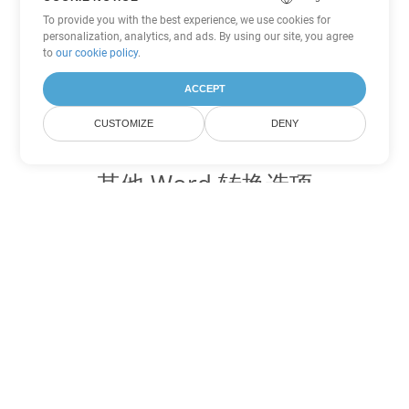
To provide you with the best experience, we use cookies for
personalization, analytics, and ads. By using our site, you agree
to
our cookie policy
.
ACCEPT
CUSTOMIZE
DENY
其他 Word 转换选项
将 DOTX 转换为 DOC
DOC:
Microsoft Word Binary Format
将 DOTX 转换为 DOT
DOT:
Microsoft Word Template Files
将 DOTX 转换为 DOCX
DOCX:
Office 2007+ Word Document