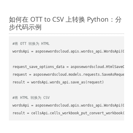
如何在 OTT to CSV 上转换 Python：分
步代码示例
#将 OTT 转换为 HTML
wordsApi
 = asposewordscloud.apis.wordss_api.WordsApi(GetC
request_save_options_data
 = asposewordscloud.HtmlSaveOpti
request
result
 = wordsApi.words_api.save_as(request)

#将 HTML 转换为 CSV
wordsApi
 = asposewordscloud.apis.wordss_api.WordsApi(GetC
result
 = cellsApi.cells_workbook_put_convert_workbook(fil