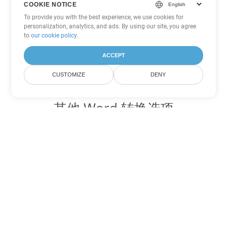
COOKIE NOTICE
To provide you with the best experience, we use cookies for
personalization, analytics, and ads. By using our site, you agree
to
our cookie policy
.
ACCEPT
CUSTOMIZE
DENY
其他 Word 转换选项
将 OTT 转换为 DOC
DOC:
Microsoft Word Binary Format
将 OTT 转换为 DOT
DOT:
Microsoft Word Template Files
将 OTT 转换为 DOCX