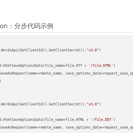
ython：分步代码示例
.WordsApi(GetClientId(),GetClientSecret(),
"v3.0"
)

d.HtmlSaveOptionsData(file_name=file.OTT + 
'/file.HTML'


.WordsApi(GetClientId(),GetClientSecret(),
"v3.0"
)

d.HtmlSaveOptionsData(file_name=file.HTML + 
'/file.DOT'