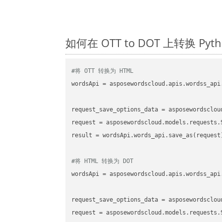
如何在 OTT to DOT 上转换 P
#将 OTT 转换为 HTML
wordsApi
 = asposewordscloud.apis.wordss_api
request_save_options_data
 = asposewordsclou
request
result
 = wordsApi.words_api.save_as(request)
#将 HTML 转换为 DOT
wordsApi
 = asposewordscloud.apis.wordss_api
request_save_options_data
 = asposewordsclou
request