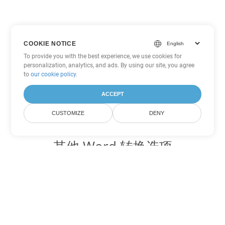
COOKIE NOTICE
To provide you with the best experience, we use cookies for
personalization, analytics, and ads. By using our site, you agree
to
our cookie policy
.
ACCEPT
CUSTOMIZE
DENY
其他 Word 转换选项
将 OTT 转换为 DOC
DOC:
Microsoft Word Binary Format
将 OTT 转换为 DOT