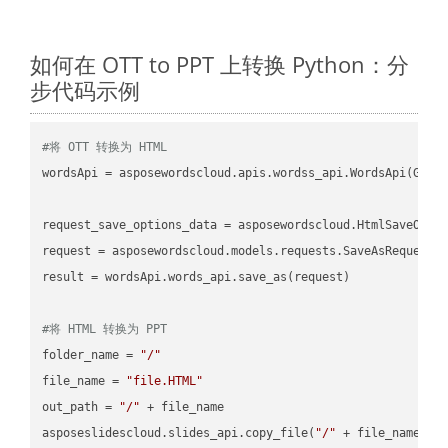
如何在 OTT to PPT 上转换 Python：分
步代码示例
#将 OTT 转换为 HTML
wordsApi = asposewordscloud.apis.wordss_api.WordsApi(GetC
request_save_options_data = asposewordscloud.HtmlSaveOptio
request = asposewordscloud.models.requests.SaveAsRequest(n
result = wordsApi.words_api.save_as(request)

#将 HTML 转换为 PPT
folder_name = 
"/"
file_name = 
"file.HTML"
out_path = 
"/"
 + file_name

asposeslidescloud.slides_api.copy_file(
"/"
 + file_name, f