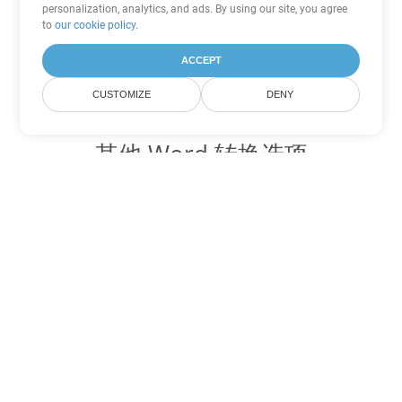
personalization, analytics, and ads. By using our site, you agree
to
our cookie policy
.
ACCEPT
CUSTOMIZE
DENY
其他 Word 转换选项
将 PDF 转换为 DOC
DOC:
Microsoft Word Binary Format
将 PDF 转换为 DOT
DOT:
Microsoft Word Template Files
将 PDF 转换为 DOCX
DOCX:
Office 2007+ Word Document