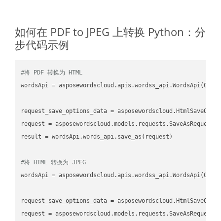
如何在 PDF to JPEG 上转换 Python：分
步代码示例
#将 PDF 转换为 HTML
wordsApi
 = asposewordscloud.apis.wordss_api.WordsApi(GetC
request_save_options_data
 = asposewordscloud.HtmlSaveOpti
request
result
 = wordsApi.words_api.save_as(request)

#将 HTML 转换为 JPEG
wordsApi
 = asposewordscloud.apis.wordss_api.WordsApi(GetC
request_save_options_data
 = asposewordscloud.HtmlSaveOpti
request