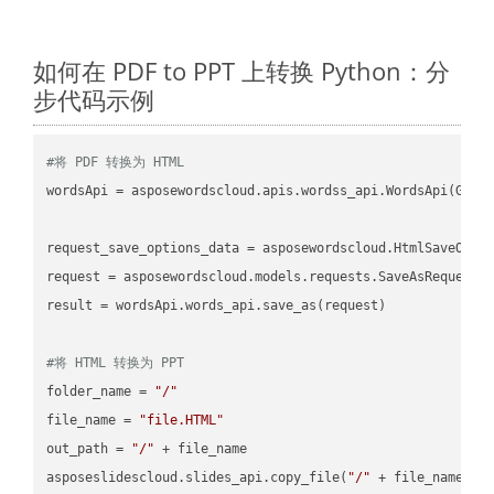
如何在 PDF to PPT 上转换 Python：分
步代码示例
#将 PDF 转换为 HTML
wordsApi = asposewordscloud.apis.wordss_api.WordsApi(GetC
request_save_options_data = asposewordscloud.HtmlSaveOptio
request = asposewordscloud.models.requests.SaveAsRequest(n
result = wordsApi.words_api.save_as(request)

#将 HTML 转换为 PPT
folder_name = 
"/"
file_name = 
"file.HTML"
out_path = 
"/"
 + file_name

asposeslidescloud.slides_api.copy_file(
"/"
 + file_name, f