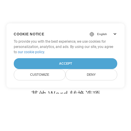
COOKIE NOTICE
To provide you with the best experience, we use cookies for
personalization, analytics, and ads. By using our site, you agree
to
our cookie policy
.
ACCEPT
CUSTOMIZE
DENY
其他 Word 转换选项
将 PDF 转换为 DOC
DOC:
Microsoft Word Binary Format