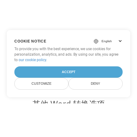
COOKIE NOTICE
To provide you with the best experience, we use cookies for
personalization, analytics, and ads. By using our site, you agree
to
our cookie policy
.
ACCEPT
CUSTOMIZE
DENY
其他 Word 转换选项
将 PDF 转换为 DOC
DOC:
Microsoft Word Binary Format