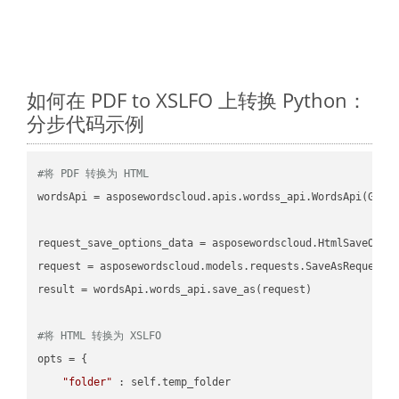
如何在 PDF to XSLFO 上转换 Python：
分步代码示例
#将 PDF 转换为 HTML
wordsApi = asposewordscloud.apis.wordss_api.WordsApi(GetC
request_save_options_data = asposewordscloud.HtmlSaveOptio
request = asposewordscloud.models.requests.SaveAsRequest(n
result = wordsApi.words_api.save_as(request)

#将 HTML 转换为 XSLFO
opts = {

"folder"
 : self.temp_folder
